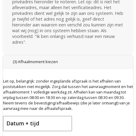
privéadres hieronder te noteren. Let op: dit is niet het
afleveradres, maar alleen het verificatieadres. Het
privéadres dient wel gelijk te zijn aan ons systeem. Heb
je twijfel of het adres nog gelijk is, geef direct
hieronder aan waarom een verschil zou kunnen zijn met
wat wij (nog) in ons systeem hebben staan. Als
voorbeeld: "Ik ben onlangs verhuisd naar een nieuw
adres".
(3) Afhaalmoment kiezen
Let op, belangrijk: zonder ingeplande afspraak is het afhalen van
poststukken niet mogelijk. Zorg dat tussen het aanvraagmoment en het
afhaalmoment 1 volledige werkdag zit. Afhalen kan van maandag tot
vrijdag tussen 08:00 en 18:30 en op zaterdag tussen 08:30 en 09:30.
Neem tevens de bevestiging/afhaalbewijs (die je later ontvangt) van je
aanvraag mee naar de afhaalafspraak.
Datum + tijd